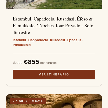
Estambul, Capadocia, Kusadasi, Éfeso &
Pamukkale 7 Noches Tour Privado - Solo
Terrestre
Istanbul · Cappadocia · Kusadasi · Ephesus ·
Pamukkale
€
855
desde
por persona
VER ITINERARIO
9 NIGHTS / 10 DAYS