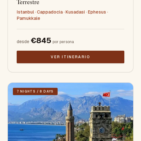
Terrestre
Istanbul · Cappadocia · Kusadasi · Ephesus ·
Pamukkale
€
845
desde
por persona
VER ITINERARIO
7 NIGHTS / 8 DAYS