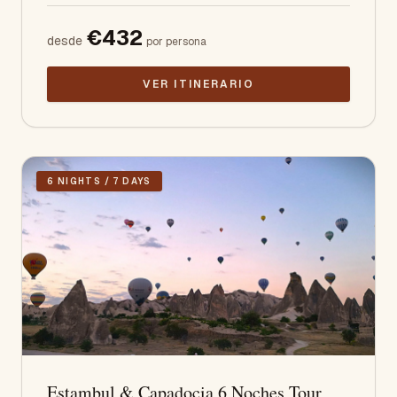
€
432
desde
por persona
VER ITINERARIO
6 NIGHTS / 7 DAYS
Estambul & Capadocia 6 Noches Tour