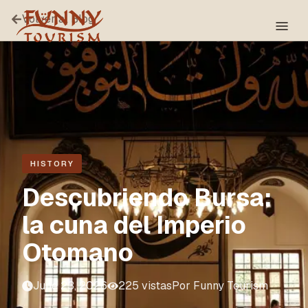
Volver al Blog
HISTORY
Descubriendo Bursa:
la cuna del Imperio
Otomano
June 23, 2026
225
vistas
Por
Funny Tourism