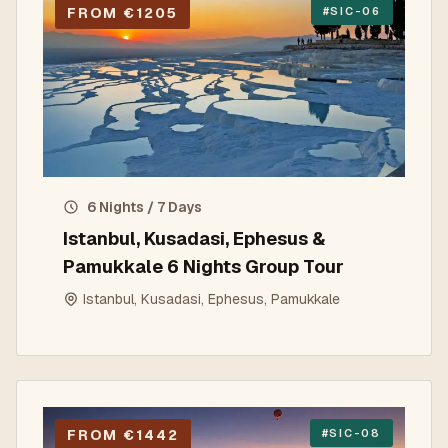
FROM €1205
#
SIC-06
6 Nights / 7 Days
Istanbul, Kusadasi, Ephesus &
Pamukkale 6 Nights Group Tour
Istanbul, Kusadasi, Ephesus, Pamukkale
FROM €1442
#
SIC-08